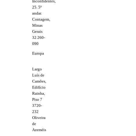
Inconfidentes,
25. 5º
andar.
Contagem,
Minas
Gerais
32.260-
090
Europa
Largo
Luís de
Camões,
Edifício
Rainha,
Piso 7
3720-
232
Oliveira
de
Azeméis