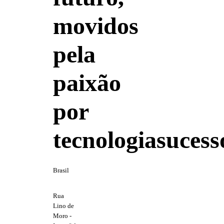
movidos
pela
paixão
por
tecnologia
sucess
Brasil
Rua
Lino de
Moro -