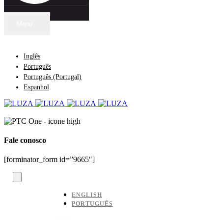
Menu
Idioma
Inglês
Português
Português (Portugal)
Espanhol
Fale conosco
Fale conosco
[forminator_form id=”9665″]
ENGLISH
PORTUGUÊS