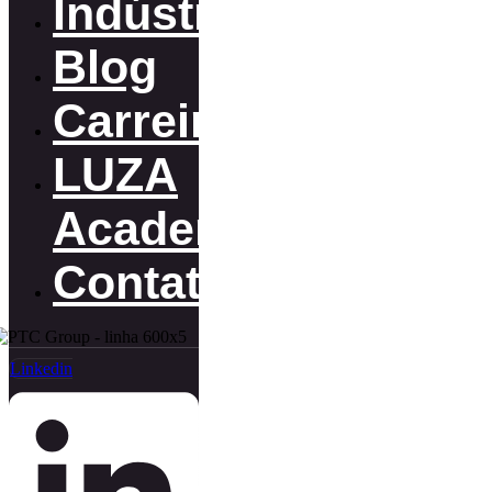
Indústrias
Blog
Carreiras
LUZA
Academy
Contato
Linkedin